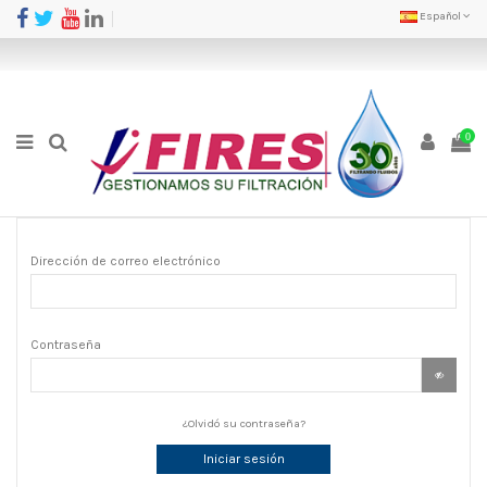
Español
0
Dirección de correo electrónico
Contraseña
¿Olvidó su contraseña?
Iniciar sesión