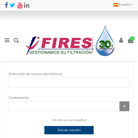
Español
0
Dirección de correo electrónico
Contraseña
¿Olvidó su contraseña?
Iniciar sesión