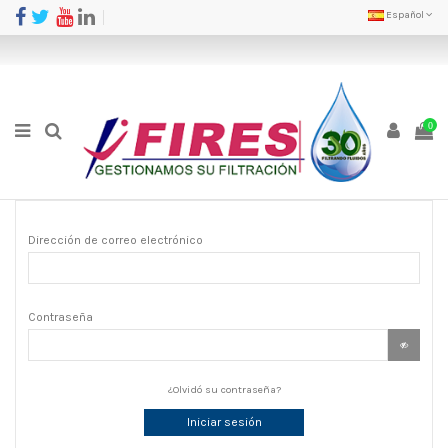
Español
0
Dirección de correo electrónico
Contraseña
¿Olvidó su contraseña?
Iniciar sesión