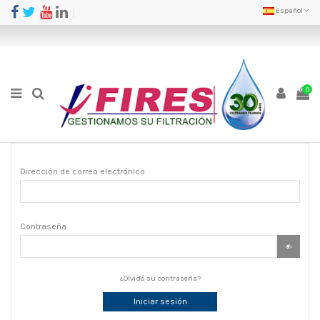
Español
0
Dirección de correo electrónico
Contraseña
¿Olvidó su contraseña?
Iniciar sesión