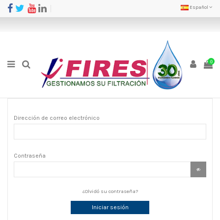
Español
0
Dirección de correo electrónico
Contraseña
¿Olvidó su contraseña?
Iniciar sesión