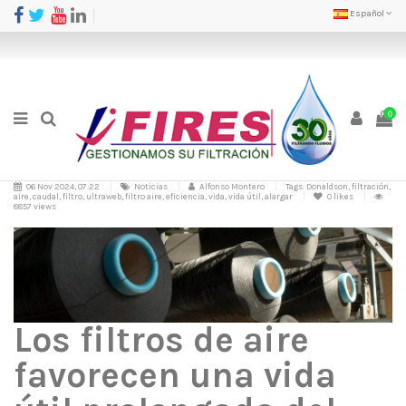
Español
0
06 Nov 2024, 07:22
Noticias
Alfonso Montero
Tags: Donaldson, filtración,
aire, caudal, filtro, ultraweb, filtro aire, eficiencia, vida, vida útil, alargar
0
likes
8857 views
Los filtros de aire
favorecen una vida