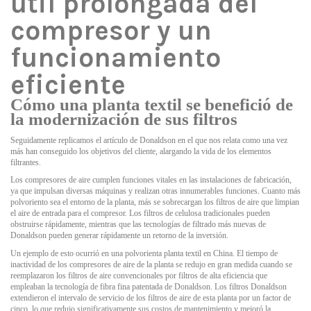
útil prolongada del
compresor y un
funcionamiento
eficiente
Cómo una planta textil se benefició de
la modernización de sus filtros
Seguidamente replicamos el artículo de Donaldson en el que nos relata como una vez
más han conseguido los objetivos del cliente, alargando la vida de los elementos
filtrantes.
Los compresores de aire cumplen funciones vitales en las instalaciones de fabricación,
ya que impulsan diversas máquinas y realizan otras innumerables funciones. Cuanto más
polvoriento sea el entorno de la planta, más se sobrecargan los filtros de aire que limpian
el aire de entrada para el compresor. Los filtros de celulosa tradicionales pueden
obstruirse rápidamente, mientras que las tecnologías de filtrado más nuevas de
Donaldson pueden generar rápidamente un retorno de la inversión.
Un ejemplo de esto ocurrió en una polvorienta planta textil en China. El tiempo de
inactividad de los compresores de aire de la planta se redujo en gran medida cuando se
reemplazaron los filtros de aire convencionales por filtros de alta eficiencia que
empleaban la tecnología de fibra fina patentada de Donaldson. Los filtros Donaldson
extendieron el intervalo de servicio de los filtros de aire de esta planta por un factor de
cinco, lo que redujo significativamente sus costos de mantenimiento y mejoró la