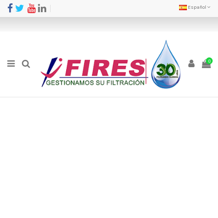
Español
0