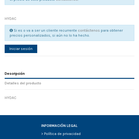
HYDAC
Si es o va a ser un cliente recurrente
contáctenos
para obtener
precios personalizados, si aún no lo ha hecho.
Iniciar sesión
Descripción
Detalles del producto
HYDAC
Referencia
No reviews
63716
Width
0.00 cm
Height
0.00 cm
Depth
0.00 cm
INFORMACIÓN LEGAL
Weight
0.00 kg
>
Política de privacidad