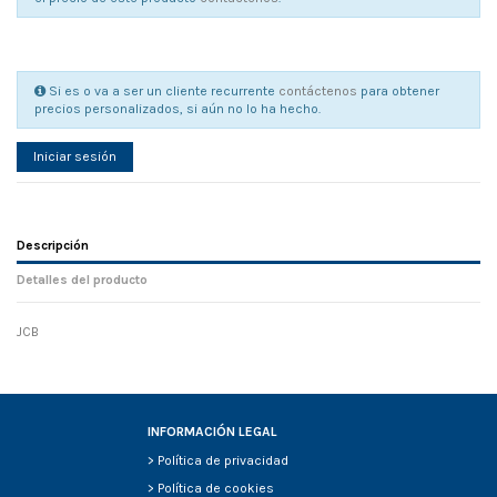
Si es o va a ser un cliente recurrente
contáctenos
para obtener
precios personalizados, si aún no lo ha hecho.
Iniciar sesión
Descripción
Detalles del producto
JCB
Referencia
No reviews
131795
Width
0.00 cm
Height
0.00 cm
Depth
0.00 cm
INFORMACIÓN LEGAL
Weight
0.00 kg
>
Política de privacidad
>
Política de cookies