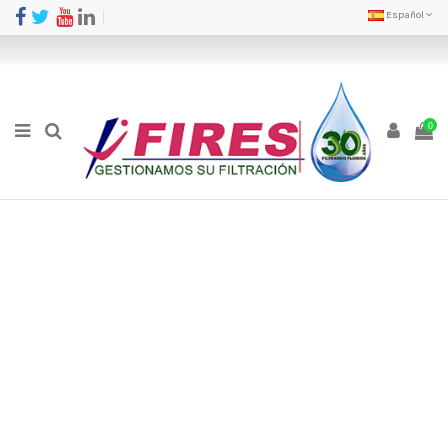
Español
0