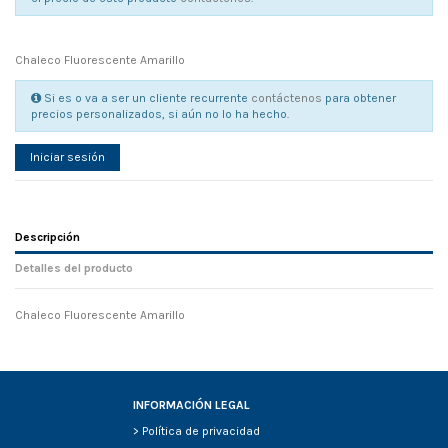
Chaleco Fluorescente Amarillo
Si es o va a ser un cliente recurrente
contáctenos
para obtener
precios personalizados, si aún no lo ha hecho.
Iniciar sesión
Descripción
Detalles del producto
Chaleco Fluorescente Amarillo
Referencia
No reviews
86304
Width
0.00 cm
Height
0.00 cm
Depth
0.00 cm
INFORMACIÓN LEGAL
Weight
0.00 kg
>
Política de privacidad