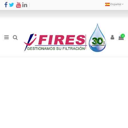
Español
0