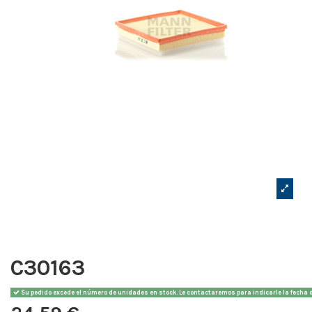
C30163
Su pedido excede el número de unidades en stock. Le contactaremos para indicarle la fecha