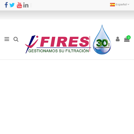
Español
0