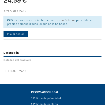
24,59 €
FILTRO AIRE MANN
Si es o va a ser un cliente recurrente
contáctenos
para obtener
precios personalizados, si aún no lo ha hecho.
Iniciar sesión
Descripción
Detalles del producto
FILTRO AIRE MANN
Referencia
No reviews
127351
Width
0.00 cm
Height
0.00 cm
Depth
0.00 cm
INFORMACIÓN LEGAL
Weight
0.00 kg
>
Política de privacidad
D1
0
>
Política de cookies