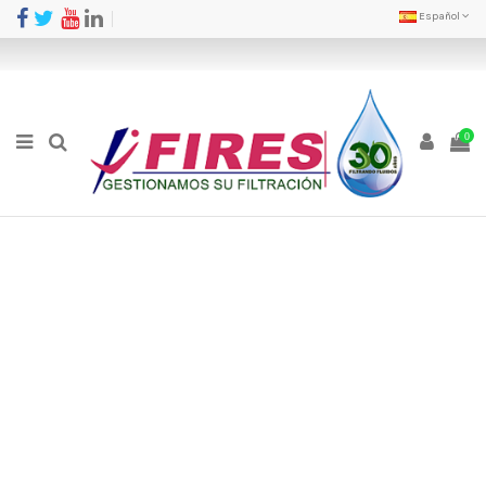
Español
0