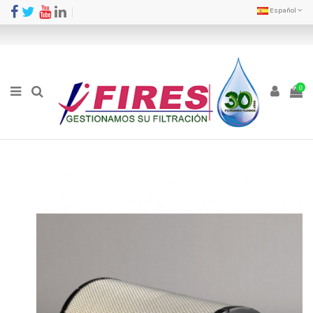
Español
0