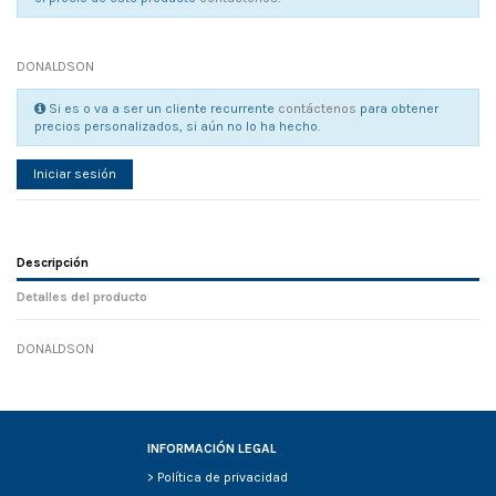
DONALDSON
Si es o va a ser un cliente recurrente
contáctenos
para obtener
precios personalizados, si aún no lo ha hecho.
Iniciar sesión
Descripción
Detalles del producto
DONALDSON
Referencia
No reviews
107868
Width
0.00 cm
Height
0.00 cm
Depth
0.00 cm
INFORMACIÓN LEGAL
Weight
0.00 kg
>
Política de privacidad