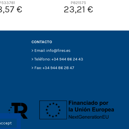
P533781
P821575
8,57 €
23,21 €
CONTACTO
> Email: info@fires.es
> Teléfono: +34 944 86 24 43
> Fax: +34 944 86 28 47
Accept