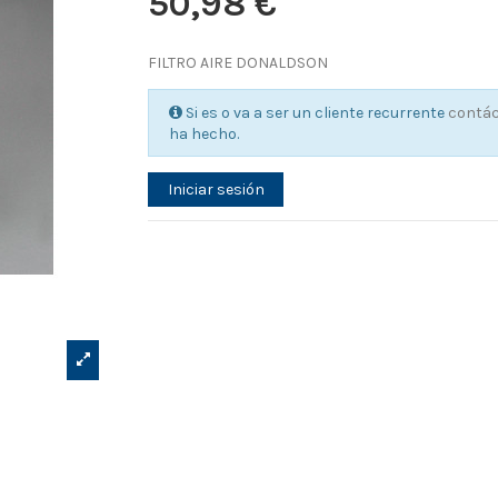
50,98 €
FILTRO AIRE DONALDSON
Si es o va a ser un cliente recurrente
contá
ha hecho.
Iniciar sesión