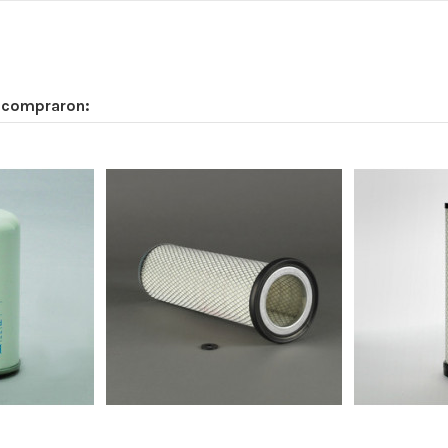
n compraron:
0
234
123
0
330
-
-
-