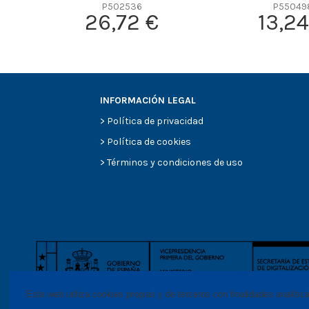
P502536
P55049
Efficiency Beta 200
26,72 €
13,24
Style
Media type
Primary application
INFORMACIÓN LEGAL
>
Política de privacidad
>
Política de cookies
>
Términos y condiciones de uso
Esta web utiliza cookies propias y de terceros con finalidades analític