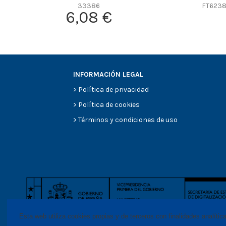
33386
FT623
Efficiency Beta 200
6,08 €
Style
Media type
Primary application
INFORMACIÓN LEGAL
>
Política de privacidad
>
Política de cookies
>
Términos y condiciones de uso
Esta web utiliza cookies propias y de terceros con finalidades analític