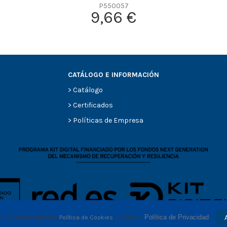
8
P550057
-
9,66 €
-
-
-
CATÁLOGO E INFORMACIÓN
>
Catálogo
>
Certificados
>
Políticas de Empresa
as. Consulta nuestra
 y nuestra 
Política de Privacidad
Política de Cookies