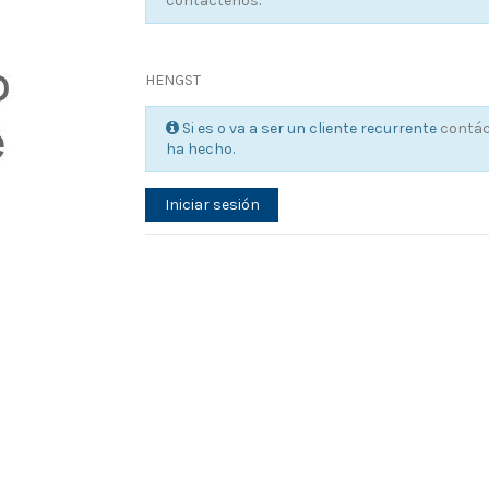
contáctenos
.
HENGST
Si es o va a ser un cliente recurrente
contá
ha hecho.
Iniciar sesión