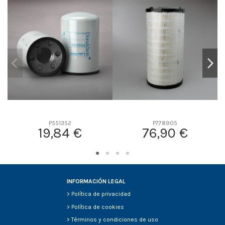
D2
0
D3
0
D4
0
D5
0
Screw thread
-
F description
-
Efficiency Beta 2
-
Efficiency Beta 200
-
P551352
P778905
Style
-
19,84 €
76,90 €
Media type
-
Primary application
-
INFORMACIÓN LEGAL
>
Política de privacidad
>
Política de cookies
>
Términos y condiciones de uso