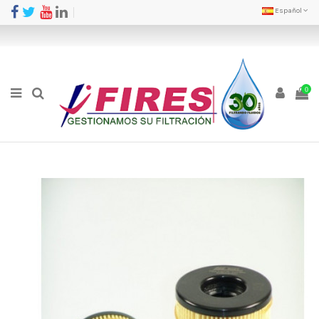
Español
0