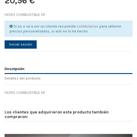
20,56 €
FILTRO COMBUSTIBLE HF
Si es o va a ser un cliente recurrente
contáctenos
para obtener
precios personalizados, si aún no lo ha hecho.
Iniciar sesión
Descripción
Detalles del producto
FILTRO COMBUSTIBLE HF
Referencia
No reviews
121246
Width
0.00 cm
Los clientes que adquirieron este producto también
Height
0.00 cm
compraron:
Depth
0.00 cm
Weight
0.00 kg
D1
0