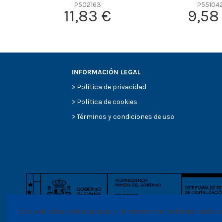
Efficiency Beta 2
P502163
P55104
11,83 €
9,58
Efficiency Beta 200
Style
Media type
Primary application
INFORMACIÓN LEGAL
>
Política de privacidad
>
Política de cookies
>
Términos y condiciones de uso
Esta web utiliza cookies propias y de terceros con finalidades analític