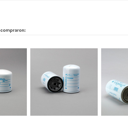
n compraron:
0
93
0
0
160
M20 x 1.5
-