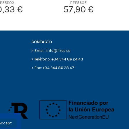
P551103
PFF5605
0,33 €
57,90 €
CONTACTO
> Email: info@fires.es
> Teléfono: +34 944 86 24 43
> Fax: +34 944 86 28 47
Accept