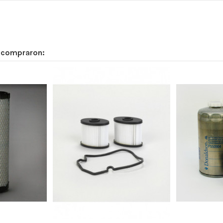
n compraron:
0
234
123
17
330
-
INT. P119374