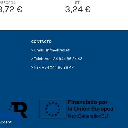
P550904
RT1
3,72 €
3,24 €
CONTACTO
> Email: info@fires.es
> Teléfono: +34 944 86 24 43
> Fax: +34 944 86 28 47
Accept