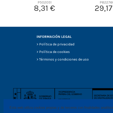
Efficiency Beta 2
P502051
P82276
8,31 €
29,17
Efficiency Beta 200
Style
Media type
Primary application
INFORMACIÓN LEGAL
>
Política de privacidad
>
Política de cookies
>
Términos y condiciones de uso
Esta web utiliza cookies propias y de terceros con finalidades analític