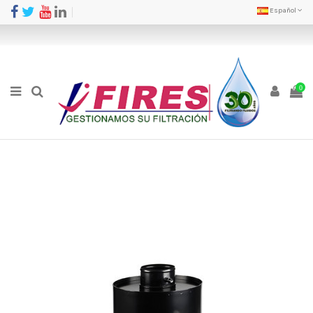
Español
0