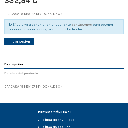
332,54 €
CARCASA 15 M3/127 MM DONALDSON
Si es o va a ser un cliente recurrente
contáctenos
para obtener
precios personalizados, si aún no lo ha hecho.
Iniciar sesión
Descripción
Detalles del producto
CARCASA 15 M3/127 MM DONALDSON
Referencia
No reviews
83627
Width
0.00 cm
Height
0.00 cm
Depth
0.00 cm
INFORMACIÓN LEGAL
Weight
0.00 kg
>
Política de privacidad
D1
0
>
Política de cookies