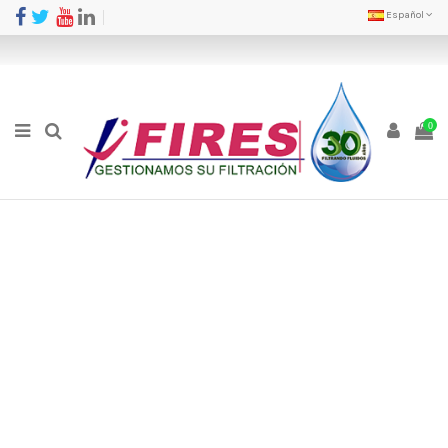
Español
0