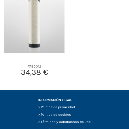
D2
0
D3
0
D4
0
D5
0
Screw thread
-
F description
-
Efficiency Beta 2
-
Efficiency Beta 200
-
P780012
34,38 €
Style
-
Media type
-
Primary application
-
INFORMACIÓN LEGAL
>
Política de privacidad
>
Política de cookies
>
Términos y condiciones de uso