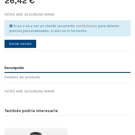
26,42 €
FILTRO AIRE SEGURIDAD MANN
Si es o va a ser un cliente recurrente
contáctenos
para obtener
precios personalizados, si aún no lo ha hecho.
Iniciar sesión
Descripción
Detalles del producto
FILTRO AIRE SEGURIDAD MANN
Referencia
No reviews
86101
Width
0.00 cm
También podría interesarle
Height
0.00 cm
Depth
0.00 cm
Weight
0.00 kg
D1
0