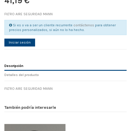
41,19 €
FILTRO AIRE SEGURIDAD MANN
Si es o va a ser un cliente recurrente
contáctenos
para obtener
precios personalizados, si aún no lo ha hecho.
Iniciar sesión
Descripción
Detalles del producto
FILTRO AIRE SEGURIDAD MANN
Referencia
No reviews
86039
Width
0.00 cm
También podría interesarle
Height
0.00 cm
Depth
0.00 cm
Weight
0.00 kg
D1
0