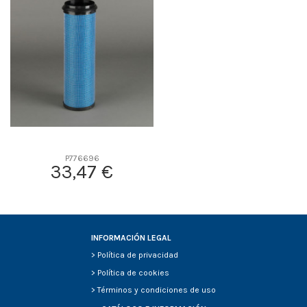
D2
0
D3
0
D4
0
D5
0
Screw thread
-
F description
-
Efficiency Beta 2
-
Efficiency Beta 200
-
P776696
33,47 €
Style
-
Media type
-
Primary application
-
INFORMACIÓN LEGAL
>
Política de privacidad
>
Política de cookies
>
Términos y condiciones de uso