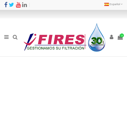
Español
0