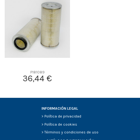
D2
0
D3
0
D4
0
D5
0
Screw thread
-
F description
-
Efficiency Beta 2
-
Efficiency Beta 200
-
P181089
36,44 €
Style
-
Media type
-
Primary application
-
INFORMACIÓN LEGAL
>
Política de privacidad
>
Política de cookies
>
Términos y condiciones de uso