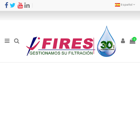
Español
0