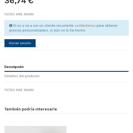
36,74 €
FILTRO AIRE MANN
Si es o va a ser un cliente recurrente
contáctenos
para obtener
precios personalizados, si aún no lo ha hecho.
Iniciar sesión
Descripción
Detalles del producto
FILTRO AIRE MANN
Referencia
No reviews
84896
Width
0.00 cm
También podría interesarle
Height
0.00 cm
Depth
0.00 cm
Weight
0.00 kg
D1
0