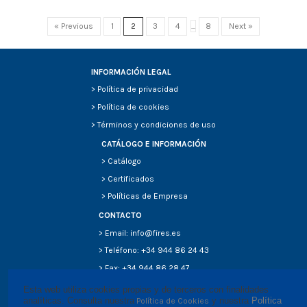
« Previous
1
2
3
4
...
8
Next »
INFORMACIÓN LEGAL
>
Política de privacidad
>
Política de cookies
>
Términos y condiciones de uso
CATÁLOGO E INFORMACIÓN
>
Catálogo
>
Certificados
>
Políticas de Empresa
CONTACTO
> Email: info@fires.es
> Teléfono: +34 944 86 24 43
> Fax: +34 944 86 28 47
Esta web utiliza cookies propias y de terceros con finalidades 
analíticas. Consulta nuestra
 y nuestra 
Política 
Política de Cookies